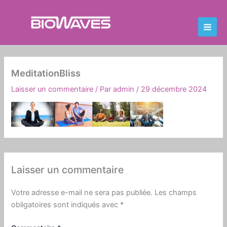
Aller
Main
au
Men
contenu
MeditationBliss
Laisser un commentaire
/ Par
admin
/
29 décembre 2024
Laisser un commentaire
Votre adresse e-mail ne sera pas publiée.
Les champs
obligatoires sont indiqués avec
*